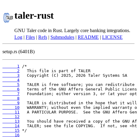
taler-rust
GNU Taler code in Rust. Largely core banking integrations.
Log
|
Files
|
Refs
|
Submodules
|
README
|
LICENSE
setup.rs (6401B)
      1
      2
      3
      4
      5
      6
      7
      8
      9
     10
     11
     12
     13
     14
     15
     16