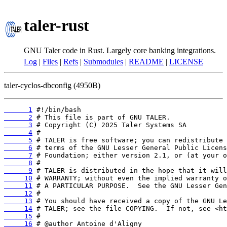
taler-rust
GNU Taler code in Rust. Largely core banking integrations.
Log
|
Files
|
Refs
|
Submodules
|
README
|
LICENSE
taler-cyclos-dbconfig (4950B)
      1
      2
      3
      4
      5
      6
      7
      8
      9
     10
     11
     12
     13
     14
     15
     16