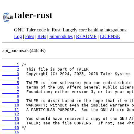
taler-rust
GNU Taler code in Rust. Largely core banking integrations.
Log
|
Files
|
Refs
|
Submodules
|
README
|
LICENSE
api_params.rs (4465B)
      1
      2
      3
      4
      5
      6
      7
      8
      9
     10
     11
     12
     13
     14
     15
     16