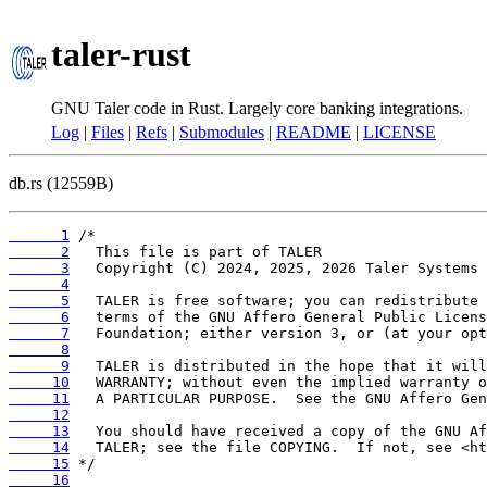
taler-rust
GNU Taler code in Rust. Largely core banking integrations.
Log
|
Files
|
Refs
|
Submodules
|
README
|
LICENSE
db.rs (12559B)
      1
      2
      3
      4
      5
      6
      7
      8
      9
     10
     11
     12
     13
     14
     15
     16