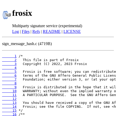
frosix
Multiparty signature service (experimental)
Log
|
Files
|
Refs
|
README
|
LICENSE
sign_message_hash.c (4719B)
      1
      2
      3
      4
      5
      6
      7
      8
      9
     10
     11
     12
     13
     14
     15
     16