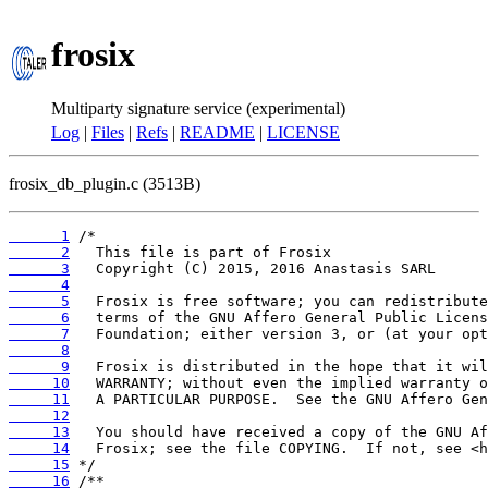
frosix
Multiparty signature service (experimental)
Log
|
Files
|
Refs
|
README
|
LICENSE
frosix_db_plugin.c (3513B)
      1
      2
      3
      4
      5
      6
      7
      8
      9
     10
     11
     12
     13
     14
     15
     16