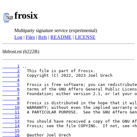
frosix
Multiparty signature service (experimental)
Log
|
Files
|
Refs
|
README
|
LICENSE
libfrost.rst (6222B)
      1
      2
      3
      4
      5
      6
      7
      8
      9
     10
     11
     12
     13
     14
     15
     16