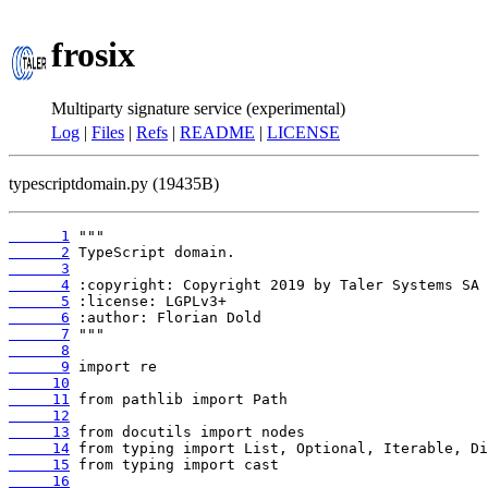
frosix
Multiparty signature service (experimental)
Log
|
Files
|
Refs
|
README
|
LICENSE
typescriptdomain.py (19435B)
      1
      2
      3
      4
      5
      6
      7
      8
      9
     10
     11
     12
     13
     14
     15
     16