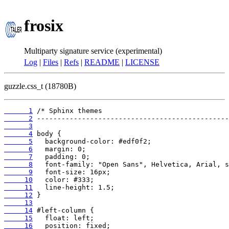
frosix
Multiparty signature service (experimental)
Log
|
Files
|
Refs
|
README
|
LICENSE
guzzle.css_t (18780B)
      1
      2
      3
      4
      5
      6
      7
      8
      9
     10
     11
     12
     13
     14
     15
     16