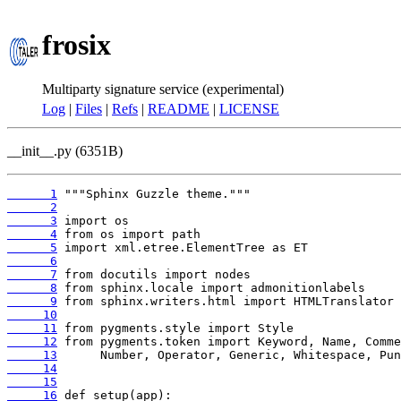
frosix
Multiparty signature service (experimental)
Log
|
Files
|
Refs
|
README
|
LICENSE
__init__.py (6351B)
      1
      2
      3
      4
      5
      6
      7
      8
      9
     10
     11
     12
     13
     14
     15
     16