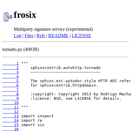
frosix
Multiparty signature service (experimental)
Log
|
Files
|
Refs
|
README
|
LICENSE
tornado.py (4083B)
      1
      2
      3
      4
      5
      6
      7
      8
      9
     10
     11
     12
     13
     14
     15
     16