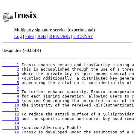
frosix
Multiparty signature service (experimental)
Log
|
Files
|
Refs
|
README
|
LICENSE
design.tex (30424B)
      1
      2
      3
      4
      5
      6
      7
      8
      9
     10
     11
     12
     13
     14
     15
     16