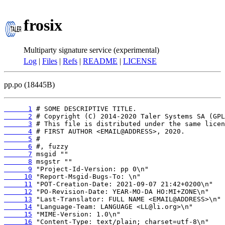
frosix
Multiparty signature service (experimental)
Log
|
Files
|
Refs
|
README
|
LICENSE
pp.po (18445B)
      1
      2
      3
      4
      5
      6
      7
      8
      9
     10
     11
     12
     13
     14
     15
     16