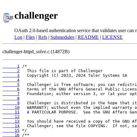
challenger
OAuth 2.0-based authentication service that validates user can r
Log
|
Files
|
Refs
|
Submodules
|
README
|
LICENSE
challenger-httpd_solve.c (14872B)
      1
      2
      3
      4
      5
      6
      7
      8
      9
     10
     11
     12
     13
     14
     15
     16